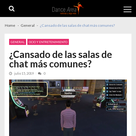
Skip
Skip
to
to
navigation
content
Home
General
¿Cansado de las salas de chat más comunes?
GENERAL
OCIO Y ENTRETENIMIENTO
¿Cansado de las salas de
chat más comunes?
julio 15, 2019
0