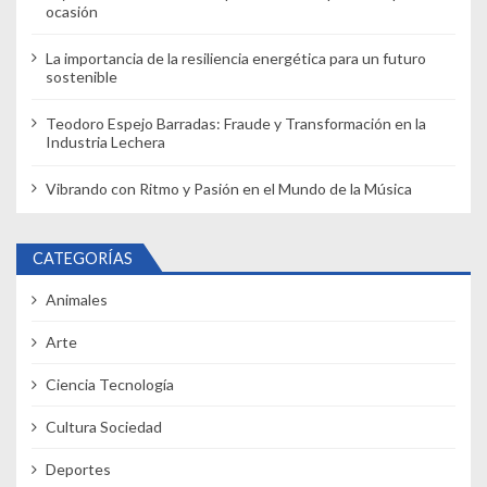
t
ocasión
r
La importancia de la resiliencia energética para un futuro
a
sostenible
d
Teodoro Espejo Barradas: Fraude y Transformación en la
Industria Lechera
a
Vibrando con Ritmo y Pasión en el Mundo de la Música
s
CATEGORÍAS
Animales
Arte
Ciencia Tecnología
Cultura Sociedad
Deportes