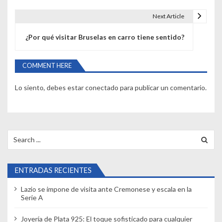
v
Next Article
e
¿Por qué visitar Bruselas en carro tiene sentido?
g
a
COMMENT HERE
c
Lo siento, debes estar
conectado
para publicar un comentario.
i
ó
n
Search
for:
d
e
ENTRADAS RECIENTES
e
Lazio se impone de visita ante Cremonese y escala en la
Serie A
n
Joyería de Plata 925: El toque sofisticado para cualquier